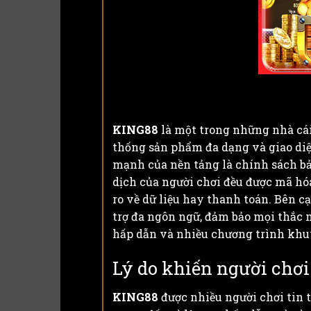
KING88
là một trong những nhà cái 
thống sản phẩm đa dạng và giao diện 
mạnh của nền tảng là chính sách bả
dịch của người chơi đều được mã hó
ro về dữ liệu hay thanh toán.
Bên cạ
trợ đa ngôn ngữ, đảm bảo mọi thắc m
hấp dẫn và nhiều chương trình khuy
Lý do khiến người chơi 
KING88
được nhiều người chơi tin t