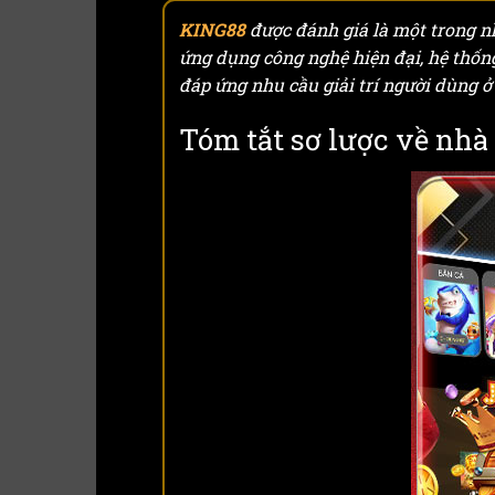
KING88
được đánh giá là một trong nh
ứng dụng công nghệ hiện đại, hệ thống
đáp ứng nhu cầu giải trí người dùng ở
Tóm tắt sơ lược về nhà