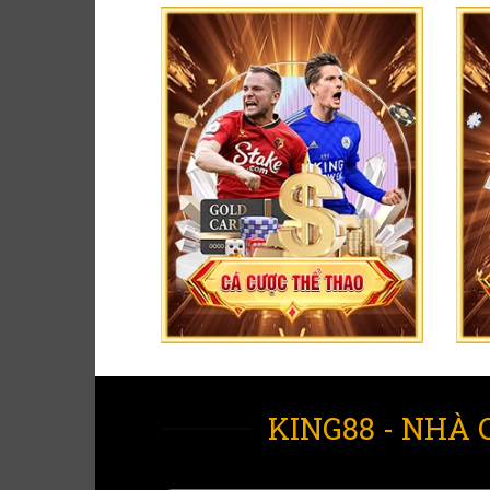
KING88 - NHÀ 