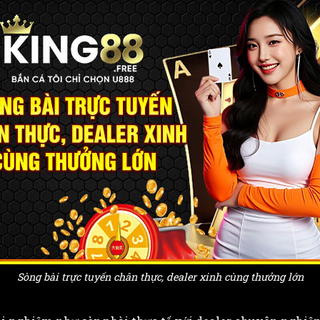
Sòng bài trực tuyến chân thực, dealer xinh cùng thưởng lớn