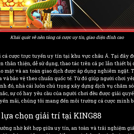
Khái quát về nền tảng cá cược uy tín, giao diện đỉnh cao
cá cược trực tuyến uy tín tại khu vực châu Á. Tại đây đ
thân thiện, dễ sử dụng, thao tác trên cả pc lẫn thiết bị
o mật và an toàn giao dịch được áp dụng nghiêm ngặt. T
a và bảo vệ theo chuẩn quốc tế. Từ đó giúp người chơi y
nh đó, nhà cái luôn chú trọng xây dựng dịch vụ chăm 
ắc, sự cố hay yêu cầu của người chơi đều được giải quyế
ến mãi, chúng tôi mang đến môi trường cá cược minh bạ
lựa chọn giải trí tại KING88
ưởng nhờ kết hợp giữa uy tín, an toàn và trải nghiệm giả