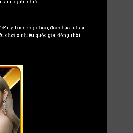
 cho người chơi.
OR uy tín công nhận, đảm bảo tất cả
 chơi ở nhiều quốc gia, đồng thời