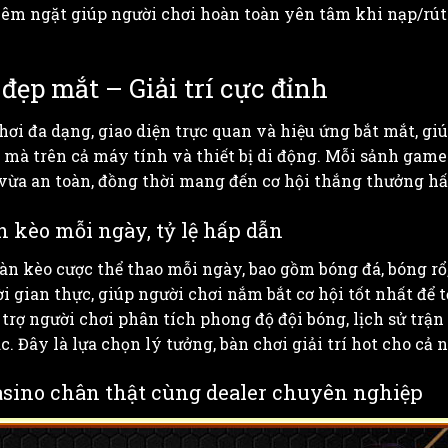
iêm ngặt giúp người chơi hoàn toàn yên tâm khi nạp/rút 
ẹp mắt – Giải trí cực đỉnh
hơi đa dạng, giao diện trực quan và hiệu ứng bắt mắt, gi
 mà trên cả máy tính và thiết bị di động. Mỗi sảnh game 
vừa an toàn, đồng thời mang đến cơ hội thắng thưởng hấ
 kèo mỗi ngày, tỷ lệ hấp dẫn
n kèo cược thể thao mỗi ngày, bao gồm bóng đá, bóng rổ, 
i gian thực, giúp người chơi nắm bắt cơ hội tốt nhất để t
 trợ người chơi phân tích phong độ đội bóng, lịch sử trận 
. Đây là lựa chọn lý tưởng, bàn chơi giải trí hot cho cả
asino chân thật cùng dealer chuyên nghiệp