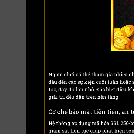
Người chơi có thể tham gia nhiều c
đầu đến các sự kiện cuối tuần hoặc 
tục, đầy đủ lớn nhỏ. Đặc biệt điều 
giải trí đều đặn trên nền tảng.
Cơ chế bảo mật tiên tiến, an 
Hệ thống áp dụng mã hóa SSL 256-bit
giám sát liên tục giúp phát hiện sớm