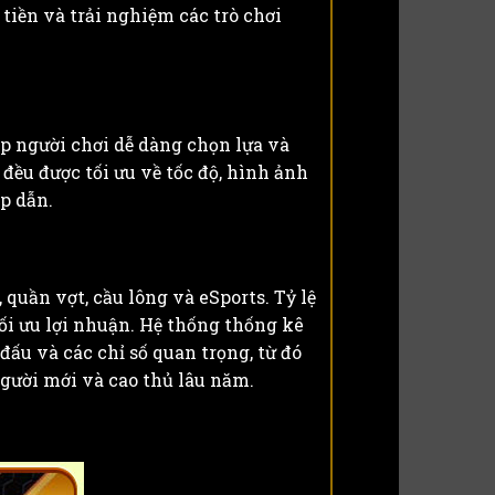
tiền và trải nghiệm các trò chơi
úp người chơi dễ dàng chọn lựa và
đều được tối ưu về tốc độ, hình ảnh
p dẫn.
quần vợt, cầu lông và eSports. Tỷ lệ
ối ưu lợi nhuận.
Hệ thống thống kê
đấu và các chỉ số quan trọng, từ đó
 người mới và cao thủ lâu năm.