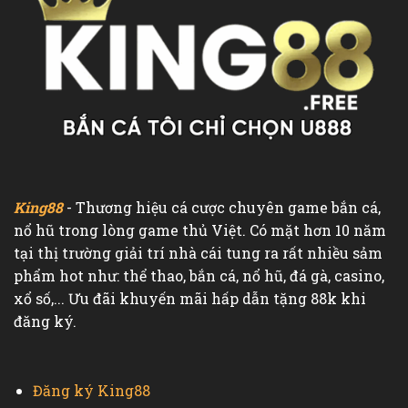
King88
- Thương hiệu cá cược chuyên game bắn cá,
nổ hũ trong lòng game thủ Việt. Có mặt hơn 10 năm
tại thị trường giải trí nhà cái tung ra rất nhiều sảm
phẩm hot như: thể thao, bắn cá, nổ hũ, đá gà, casino,
xổ số,... Ưu đãi khuyến mãi hấp dẫn tặng 88k khi
đăng ký.
Đăng ký King88