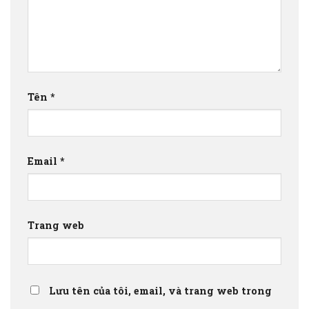
Tên
*
Email
*
Trang web
Lưu tên của tôi, email, và trang web trong