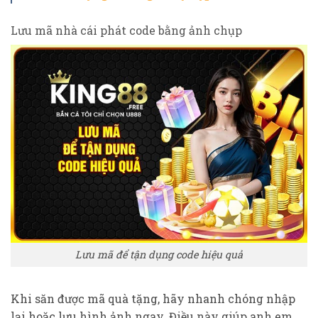
Lưu mã nhà cái phát code bằng ảnh chụp
Lưu mã để tận dụng code hiệu quả
Khi săn được mã quà tặng, hãy nhanh chóng nhập
lại hoặc lưu hình ảnh ngay. Điều này giúp anh em