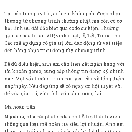
Tại các trang uy tín, anh em không chỉ được nhận
thưởng từ chương trình thường nhật mà còn có cơ
hội lĩnh ưu đãi đặc biệt qua code sự kiện. Thường
gặp là code tri ân VIP, sinh nhật, lễ, Tết, Trung thu.
Các mã áp dụng có giá trị lớn, dao động từ vài triệu
đến hàng chục triệu đồng tùy chương trình.
Để đủ điều kiện, anh em cần liên kết ngân hàng với
tài khoản game, cung cấp thông tin đăng ký chính
xác. Một số chương trình còn yêu cầu về tổng điểm
nạp/ngày. Nếu đáp ứng sẽ có ngay cơ hội tuyệt vời
để vừa giải trí, vừa tích vốn cho tương lai.
Mã hoàn tiền
Ngoài ra, nhà cái phát code còn hỗ trợ thành viên
thông qua loạt mã hoàn trả siêu lợi nhuận. Anh em
tham gia trải nghiệm tại các sảnh Thể thao, Game