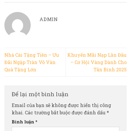
ADMIN
Nhà Cái Tặng Tiền – Ưu
Khuyến Mãi Nạp Lần Đầu
Đãi Ngập Tràn Vô Vàn
– Cơ Hội Vàng Dành Cho
Quà Tặng Lớn
Tân Binh 2025
Để lại một bình luận
Email của bạn sẽ không được hiển thị công
khai.
Các trường bắt buộc được đánh dấu
*
Bình luận
*