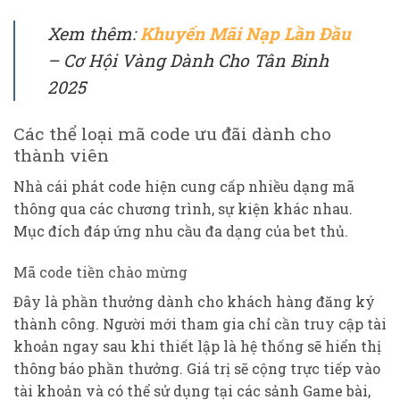
Xem thêm:
Khuyến Mãi Nạp Lần Đầu
– Cơ Hội Vàng Dành Cho Tân Binh
2025
Các thể loại mã code ưu đãi dành cho
thành viên
Nhà cái phát code hiện cung cấp nhiều dạng mã
thông qua các chương trình, sự kiện khác nhau.
Mục đích đáp ứng nhu cầu đa dạng của bet thủ.
Mã code tiền chào mừng
Đây là phần thưởng dành cho khách hàng đăng ký
thành công. Người mới tham gia chỉ cần truy cập tài
khoản ngay sau khi thiết lập là hệ thống sẽ hiển thị
thông báo phần thưởng. Giá trị sẽ cộng trực tiếp vào
tài khoản và có thể sử dụng tại các sảnh Game bài,