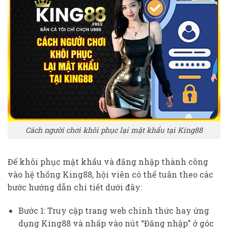
Cách người chơi khôi phục lại mật khẩu tại King88
Để khôi phục mật khẩu và đăng nhập thành công
vào hệ thống King88, hội viên có thể tuân theo các
bước hướng dẫn chi tiết dưới đây:
Bước 1: Truy cập trang web chính thức hay ứng
dụng King88 và nhấp vào nút “Đăng nhập” ở góc