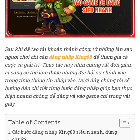
Sau khi đã tạo tài khoản thành công, từ những lần sau
người chơi chỉ cần
đăng nhập King88
để tham gia cá
cược và giải trí. Thao tác này nhìn chung rất đơn giản,
ai cũng có thể làm được nhưng đòi hỏi sự chính xác
trong từng thông tin nhập vào. Dưới đây, chúng tôi sẽ
hướng dẫn chi tiết từng bước đăng nhập giúp bạn thực
hiện nhanh chóng, dễ dàng và vào game chỉ trong vài
giây.
Table of Contents
Các bước đăng nhập King88 siêu nhanh, đúng
chuẩn